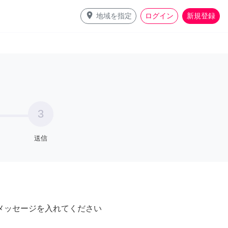
place
地域を指定
ログイン
新規登録
3
送信
メッセージを入れてください