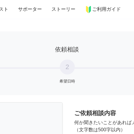
more_horiz
インテリア
趣味・習い事
ペット
料理
スト
サポーター
ストーリー
ご利用ガイド
依頼相談
2
希望日時
ご依頼相談内容
何か聞きたいことがあれば
（文字数は500字以内）