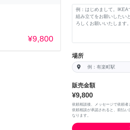
¥9,800
場所
room
販売金額
¥9,800
依頼相談後、メッセージで依頼者
依頼相談が承認されると、前払い
なります。