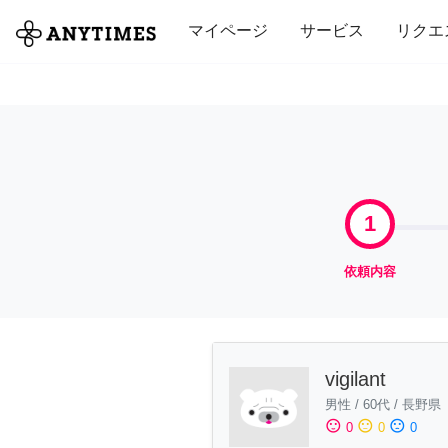
全て
修理・組立
家事
引っ越し
マイページ
サービス
リクエ
1
依頼内容
vigilant
男性
/
60代
/
長野県
sentiment_satisfied
sentiment_neutral
sentiment_dissatisfied
0
0
0