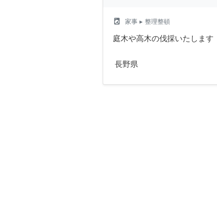
local_laundry_service
家事
▸ 整理整頓
庭木や高木の伐採いたします
長野県