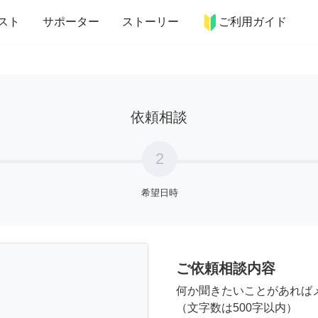
more_horiz
インテリア
趣味・習い事
ペット
料理
スト
サポーター
ストーリー
ご利用ガイド
依頼相談
2
希望日時
ご依頼相談内容
何か聞きたいことがあれば
（文字数は500字以内）