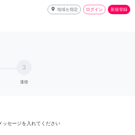
place
地域を指定
ログイン
新規登録
3
送信
メッセージを入れてください