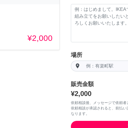
¥2,000
場所
room
販売金額
¥2,000
依頼相談後、メッセージで依頼者
依頼相談が承認されると、前払い
なります。