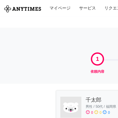
全て
修理・組立
家事
引っ越し
マイページ
サービス
リクエ
1
依頼内容
千太郎
男性
/
50代
/
福岡県
sentiment_satisfied
sentiment_neutral
sentiment_dissatisfied
0
0
0