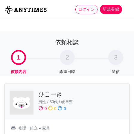
more_horiz
全て
修理・組立
家事
ログイン
新規登録
依頼相談
1
2
3
依頼内容
希望日時
送信
ひこーき
男性
/
50代
/
岐阜県
sentiment_satisfied
sentiment_neutral
sentiment_dissatisfied
0
0
0
weekend
修理・組立
▸ 家具