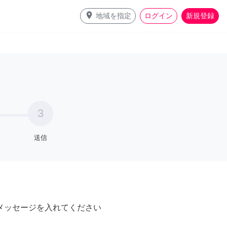
place
地域を指定
ログイン
新規登録
3
送信
メッセージを入れてください