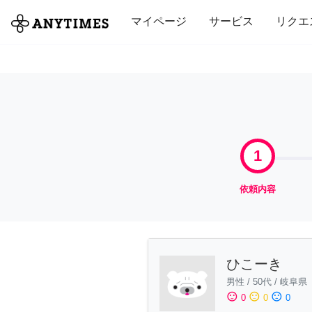
全て
修理・組立
家事
引っ越し
マイページ
サービス
リクエ
1
依頼内容
ひこーき
男性
/
50代
/
岐阜県
sentiment_satisfied
sentiment_neutral
sentiment_dissatisfied
0
0
0