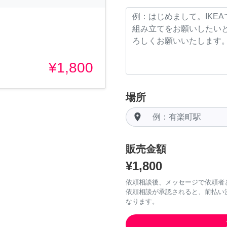
¥1,800
場所
room
販売金額
¥1,800
依頼相談後、メッセージで依頼者
依頼相談が承認されると、前払い
なります。