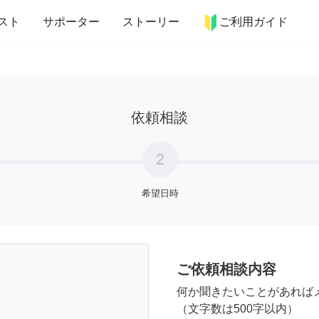
more_horiz
インテリア
趣味・習い事
ペット
料理
スト
サポーター
ストーリー
ご利用ガイド
依頼相談
2
希望日時
ご依頼相談内容
何か聞きたいことがあれば
（文字数は500字以内）