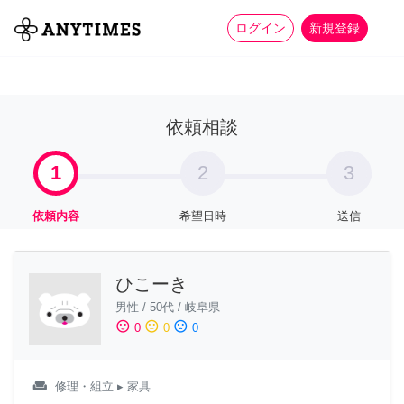
more_horiz
全て
修理・組立
家事
ログイン
新規登録
依頼相談
1
2
3
依頼内容
希望日時
送信
ひこーき
男性
/
50代
/
岐阜県
sentiment_satisfied
sentiment_neutral
sentiment_dissatisfied
0
0
0
weekend
修理・組立
▸ 家具