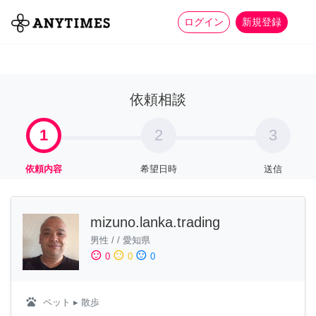
more_horiz
全て
修理・組立
家事
ログイン
新規登録
依頼相談
1
2
3
依頼内容
希望日時
送信
mizuno.lanka.trading
男性
/
/
愛知県
sentiment_satisfied
sentiment_neutral
sentiment_dissatisfied
0
0
0
pets
ペット
▸ 散歩