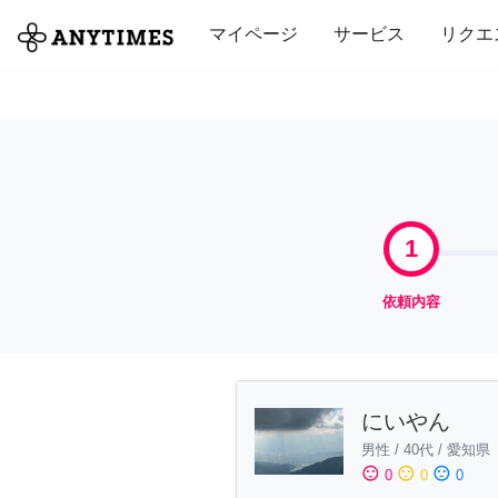
全て
修理・組立
家事
引っ越し
マイページ
サービス
リクエ
1
依頼内容
にいやん
男性
/
40代
/
愛知県
sentiment_satisfied
sentiment_neutral
sentiment_dissatisfied
0
0
0