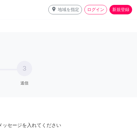
place
地域を指定
ログイン
新規登録
3
送信
メッセージを入れてください