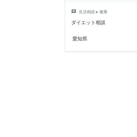
chat
生活相談
▸ 健康
ダイエット相談
愛知県