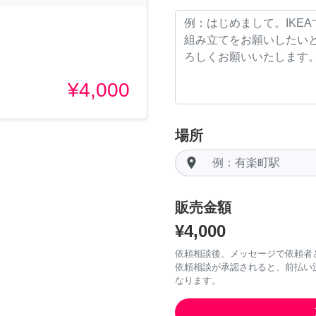
¥4,000
場所
room
販売金額
¥4,000
依頼相談後、メッセージで依頼者
依頼相談が承認されると、前払い
なります。