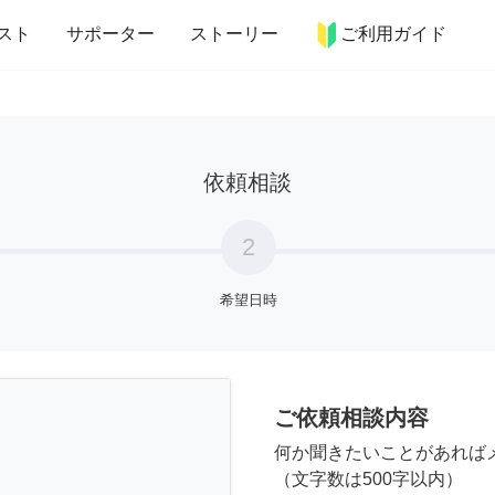
more_horiz
インテリア
趣味・習い事
ペット
料理
スト
サポーター
ストーリー
ご利用ガイド
依頼相談
2
希望日時
ご依頼相談内容
何か聞きたいことがあれば
（文字数は500字以内）