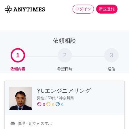
more_horiz
全て
修理・組立
家事
ログイン
新規登録
依頼相談
1
2
3
依頼内容
希望日時
送信
YUエンジニアリング
男性
/
50代
/
神奈川県
sentiment_satisfied
sentiment_neutral
sentiment_dissatisfied
0
0
0
weekend
修理・組立
▸ スマホ