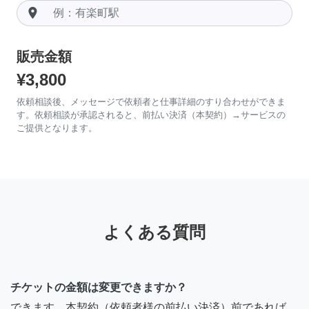
room
販売金額
¥3,800
依頼相談後、メッセージで依頼者と仕事詳細のすり合わせができま
す。依頼相談が承認されると、前払い決済（本契約）→サービスの
ご提供となります。
よくある質問
チケットの金額は変更できますか？
できます。本契約（依頼者様の前払い決済）前であれば、