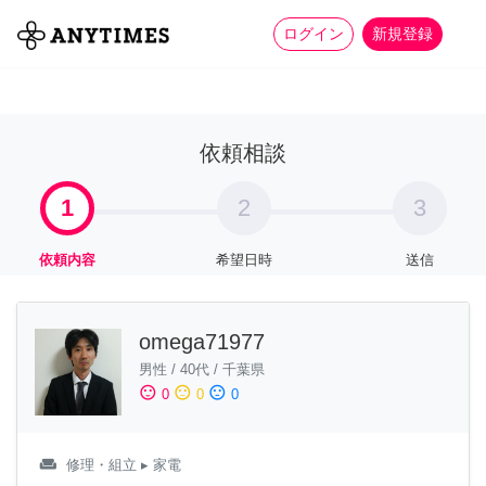
more_horiz
全て
修理・組立
家事
ログイン
新規登録
依頼相談
1
2
3
依頼内容
希望日時
送信
omega71977
男性
/
40代
/
千葉県
sentiment_satisfied
sentiment_neutral
sentiment_dissatisfied
0
0
0
weekend
修理・組立
▸ 家電