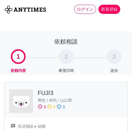
more_horiz
全て
修理・組立
家事
ログイン
新規登録
依頼相談
1
2
3
依頼内容
希望日時
送信
FUJI3
男性
/
40代
/
山口県
sentiment_satisfied
sentiment_neutral
sentiment_dissatisfied
0
0
0
chat
生活相談
▸ 結婚