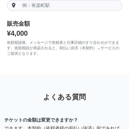
room
販売金額
¥4,000
依頼相談後、メッセージで依頼者と仕事詳細のすり合わせができま
す。依頼相談が承認されると、前払い決済（本契約）→サービスの
ご提供となります。
よくある質問
チケットの金額は変更できますか？
できます。本契約（依頼者様の前払い決済）前であれば、