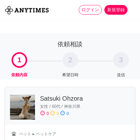
more_horiz
全て
修理・組立
家事
ログイン
新規登録
依頼相談
1
2
3
依頼内容
希望日時
送信
Satsuki Ohzora
女性
/
60代
/
神奈川県
sentiment_satisfied
sentiment_neutral
sentiment_dissatisfied
0
0
0
pets
ペット
▸ ペットケア