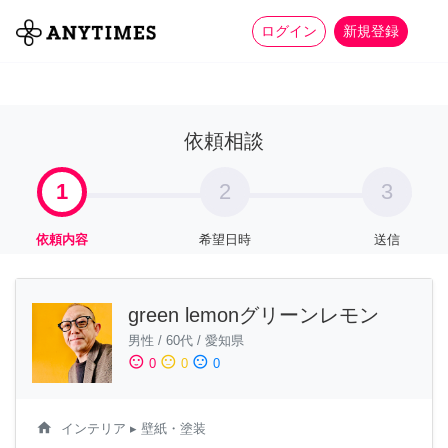
more_horiz
全て
修理・組立
家事
ログイン
新規登録
依頼相談
1
2
3
依頼内容
希望日時
送信
green lemonグリーンレモン
男性
/
60代
/
愛知県
sentiment_satisfied
sentiment_neutral
sentiment_dissatisfied
0
0
0
home
インテリア
▸ 壁紙・塗装