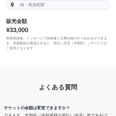
room
販売金額
¥33,000
依頼相談後、メッセージで依頼者と仕事詳細のすり合わせができま
す。依頼相談が承認されると、前払い決済（本契約）→サービスの
ご提供となります。
よくある質問
チケットの金額は変更できますか？
できます。本契約（依頼者様の前払い決済）前であれば、