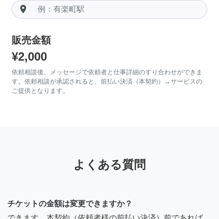
room
販売金額
¥2,000
依頼相談後、メッセージで依頼者と仕事詳細のすり合わせができま
す。依頼相談が承認されると、前払い決済（本契約）→サービスの
ご提供となります。
よくある質問
チケットの金額は変更できますか？
できます。本契約（依頼者様の前払い決済）前であれば、