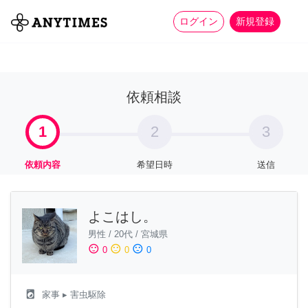
more_horiz
全て
修理・組立
家事
ログイン
新規登録
依頼相談
1
2
3
依頼内容
希望日時
送信
よこはし。
男性
/
20代
/
宮城県
sentiment_satisfied
sentiment_neutral
sentiment_dissatisfied
0
0
0
local_laundry_service
家事
▸ 害虫駆除