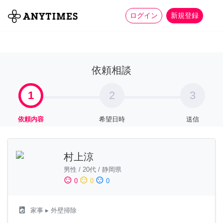
more_horiz
全て
修理・組立
家事
ログイン
新規登録
依頼相談
1
2
3
依頼内容
希望日時
送信
村上涼
男性
/
20代
/
静岡県
sentiment_satisfied
sentiment_neutral
sentiment_dissatisfied
0
0
0
local_laundry_service
家事
▸ 外壁掃除