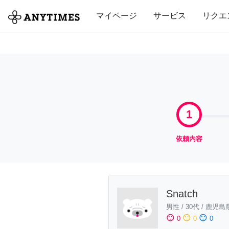
全て
修理・組立
家事
引っ越し
マイページ
サービス
リクエ
1
依頼内容
Snatch
男性
/
30代
/
鹿児島
sentiment_satisfied
sentiment_neutral
sentiment_dissatisfied
0
0
0