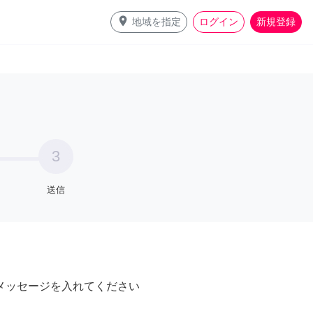
place
地域を指定
ログイン
新規登録
3
送信
メッセージを入れてください