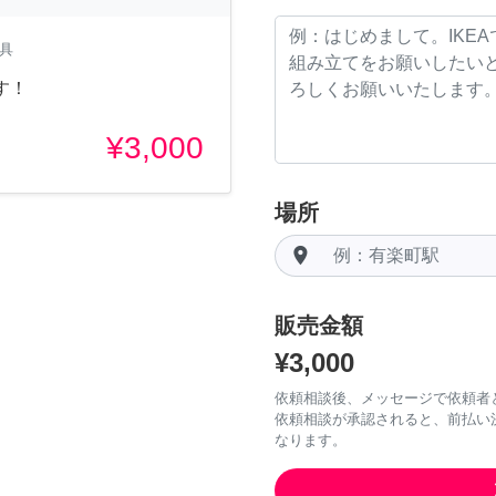
家具
す！
¥3,000
場所
room
販売金額
¥3,000
依頼相談後、メッセージで依頼者
依頼相談が承認されると、前払い
なります。