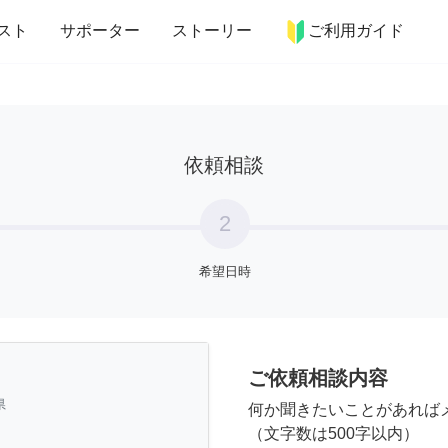
more_horiz
インテリア
趣味・習い事
ペット
料理
スト
サポーター
ストーリー
ご利用ガイド
依頼相談
2
希望日時
ご依頼相談内容
県
何か聞きたいことがあれば
（文字数は500字以内）