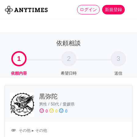
more_horiz
全て
修理・組立
家事
ログイン
新規登録
依頼相談
1
2
3
依頼内容
希望日時
送信
黒弥陀
男性
/
50代
/
愛媛県
sentiment_satisfied
sentiment_neutral
sentiment_dissatisfied
0
0
0
attachment
その他
▸ その他