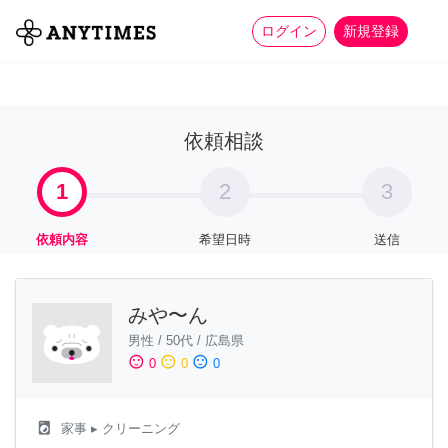
more_horiz
全て
修理・組立
家事
ログイン
新規登録
依頼相談
1
2
3
依頼内容
希望日時
送信
みや〜ん
男性
/
50代
/
広島県
sentiment_satisfied
sentiment_neutral
sentiment_dissatisfied
0
0
0
local_laundry_service
家事
▸ クリーニング