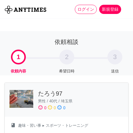
more_horiz
全て
修理・組立
家事
ログイン
新規登録
依頼相談
1
2
3
依頼内容
希望日時
送信
たろう97
男性
/
40代
/
埼玉県
sentiment_satisfied
sentiment_neutral
sentiment_dissatisfied
0
0
0
class
趣味・習い事
▸ スポーツ・トレーニング