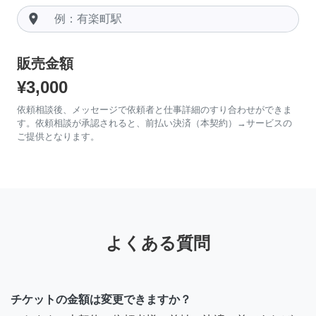
room
販売金額
¥3,000
依頼相談後、メッセージで依頼者と仕事詳細のすり合わせができま
す。依頼相談が承認されると、前払い決済（本契約）→サービスの
ご提供となります。
よくある質問
チケットの金額は変更できますか？