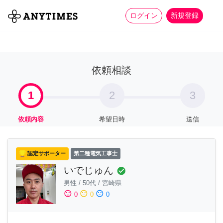
more_horiz
全て
修理・組立
家事
ログイン
新規登録
依頼相談
1
2
3
依頼内容
希望日時
送信
認定サポーター
第二種電気工事士
いでじゅん
check_circle
男性
/
50代
/
宮崎県
sentiment_satisfied
sentiment_neutral
sentiment_dissatisfied
0
0
0