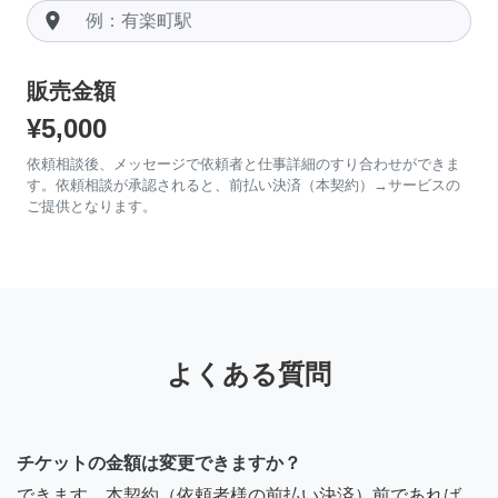
room
販売金額
¥5,000
依頼相談後、メッセージで依頼者と仕事詳細のすり合わせができま
す。依頼相談が承認されると、前払い決済（本契約）→サービスの
ご提供となります。
よくある質問
チケットの金額は変更できますか？
できます。本契約（依頼者様の前払い決済）前であれば、