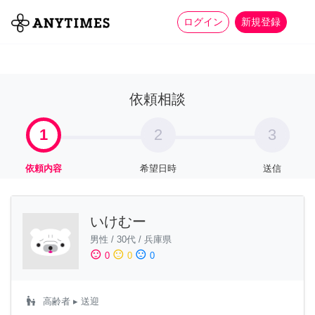
more_horiz
全て
修理・組立
家事
ログイン
新規登録
依頼相談
1
2
3
依頼内容
希望日時
送信
いけむー
男性
/
30代
/
兵庫県
sentiment_satisfied
sentiment_neutral
sentiment_dissatisfied
0
0
0
escalator_warning
高齢者
▸ 送迎