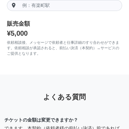
room
販売金額
¥5,000
依頼相談後、メッセージで依頼者と仕事詳細のすり合わせができま
す。依頼相談が承認されると、前払い決済（本契約）→サービスの
ご提供となります。
よくある質問
チケットの金額は変更できますか？
できます。本契約（依頼者様の前払い決済）前であれば、