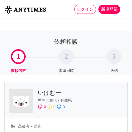
more_horiz
全て
修理・組立
家事
ログイン
新規登録
依頼相談
1
2
3
依頼内容
希望日時
送信
いけむー
男性
/
30代
/
兵庫県
sentiment_satisfied
sentiment_neutral
sentiment_dissatisfied
0
0
0
escalator_warning
高齢者
▸ 送迎