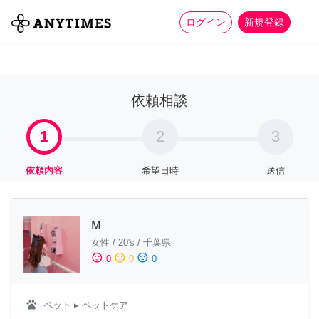
more_horiz
全て
修理・組立
家事
ログイン
新規登録
依頼相談
1
2
3
依頼内容
希望日時
送信
м
女性
/
20's
/
千葉県
sentiment_satisfied
sentiment_neutral
sentiment_dissatisfied
0
0
0
pets
ペット
▸ ペットケア