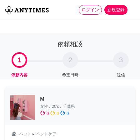
more_horiz
全て
修理・組立
家事
ログイン
新規登録
依頼相談
1
2
3
依頼内容
希望日時
送信
м
女性
/
20's
/
千葉県
sentiment_satisfied
sentiment_neutral
sentiment_dissatisfied
0
0
0
pets
ペット
▸ ペットケア