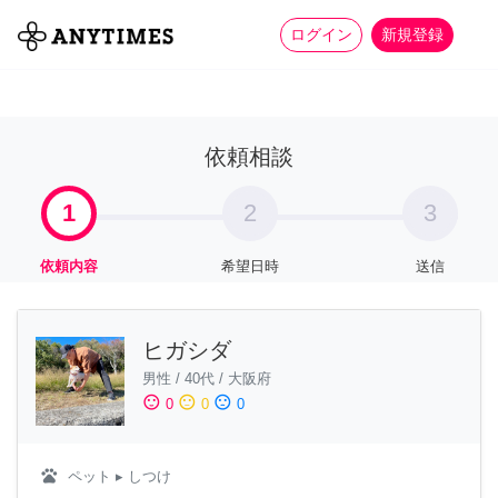
more_horiz
全て
修理・組立
家事
ログイン
新規登録
依頼相談
1
2
3
依頼内容
希望日時
送信
ヒガシダ
男性
/
40代
/
大阪府
sentiment_satisfied
sentiment_neutral
sentiment_dissatisfied
0
0
0
pets
ペット
▸ しつけ