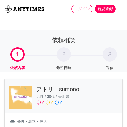
more_horiz
全て
修理・組立
家事
ログイン
新規登録
依頼相談
1
2
3
依頼内容
希望日時
送信
アトリエsumono
男性
/
30代
/
香川県
sentiment_satisfied
sentiment_neutral
sentiment_dissatisfied
0
0
0
weekend
修理・組立
▸ 家具