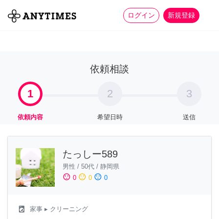
more_horiz
全て
修理・組立
家事
ログイン
新規登録
依頼相談
1
2
3
依頼内容
希望日時
送信
たっしー589
男性
/
50代
/
静岡県
sentiment_satisfied
sentiment_neutral
sentiment_dissatisfied
0
0
0
local_laundry_service
家事
▸ クリーニング