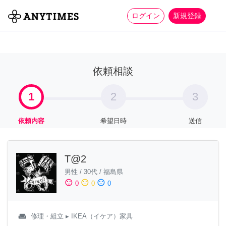
more_horiz
全て
修理・組立
家事
ログイン
新規登録
依頼相談
1
2
3
依頼内容
希望日時
送信
T@2
男性
/
30代
/
福島県
sentiment_satisfied
sentiment_neutral
sentiment_dissatisfied
0
0
0
weekend
修理・組立
▸ IKEA（イケア）家具