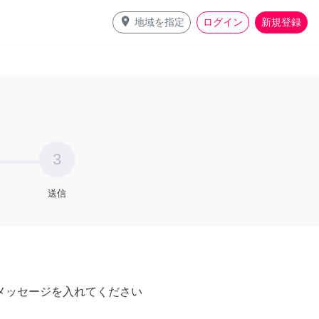
place
地域を指定
ログイン
新規登録
3
送信
メッセージを入れてください