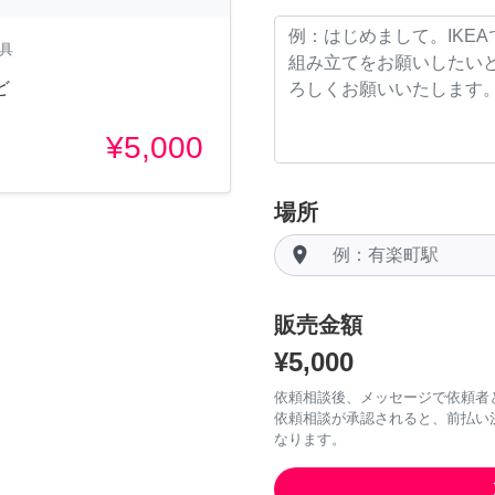
家具
ど
¥5,000
場所
room
販売金額
¥5,000
依頼相談後、メッセージで依頼者
依頼相談が承認されると、前払い
なります。