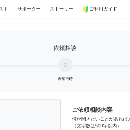
more_horiz
インテリア
趣味・習い事
ペット
料理
スト
サポーター
ストーリー
ご利用ガイド
依頼相談
2
希望日時
ご依頼相談内容
何か聞きたいことがあれば
（文字数は500字以内）