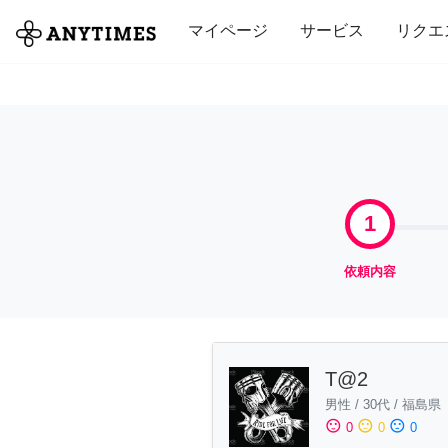
全て
修理・組立
家事
引っ越し
マイページ
サービス
リクエ
1
依頼内容
T@2
男性
/
30代
/
福島県
sentiment_satisfied
sentiment_neutral
sentiment_dissatisfied
0
0
0