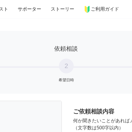
more_horiz
インテリア
趣味・習い事
ペット
料理
スト
サポーター
ストーリー
ご利用ガイド
依頼相談
2
希望日時
ご依頼相談内容
何か聞きたいことがあれば
（文字数は500字以内）