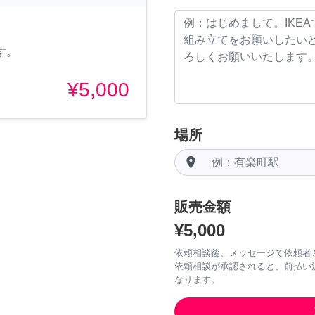
す。
¥5,000
場所
room
販売金額
¥5,000
依頼相談後、メッセージで依頼者
依頼相談が承認されると、前払い
なります。