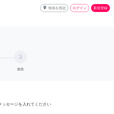
place
地域を指定
ログイン
新規登録
3
送信
メッセージを入れてください