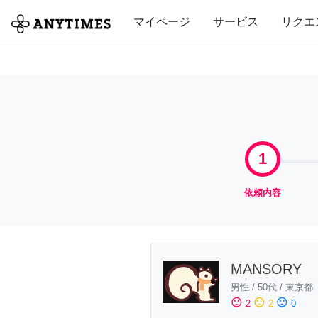
全て
修理・組立
家事
引っ越し
マイページ
サービス
リクエ
1
依頼内容
MANSORY
男性
/
50代
/
東京都
sentiment_satisfied
sentiment_neutral
sentiment_dissatisfied
2
2
0