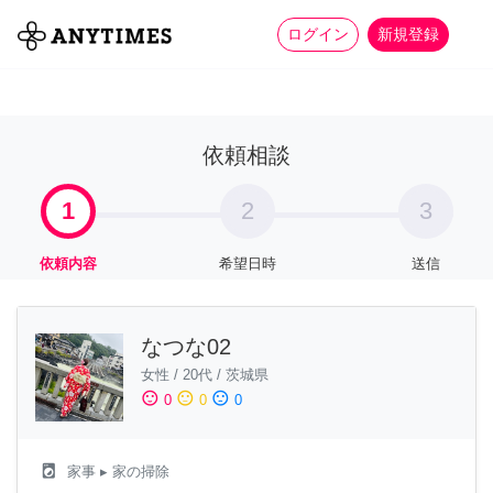
more_horiz
全て
修理・組立
家事
ログイン
新規登録
依頼相談
1
2
3
依頼内容
希望日時
送信
なつな02
女性
/
20代
/
茨城県
sentiment_satisfied
sentiment_neutral
sentiment_dissatisfied
0
0
0
local_laundry_service
家事
▸ 家の掃除