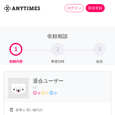
more_horiz
全て
修理・組立
家事
ログイン
新規登録
依頼相談
1
2
3
依頼内容
希望日時
送信
退会ユーザー
/
/
sentiment_satisfied
sentiment_neutral
sentiment_dissatisfied
0
0
0
local_laundry_service
家事
▸ 買い物代行