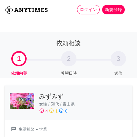
more_horiz
全て
修理・組立
家事
ログイン
新規登録
依頼相談
1
2
3
依頼内容
希望日時
送信
みずみず
女性
/
50代
/
富山県
sentiment_satisfied
sentiment_neutral
sentiment_dissatisfied
4
1
0
chat
生活相談
▸ 学業