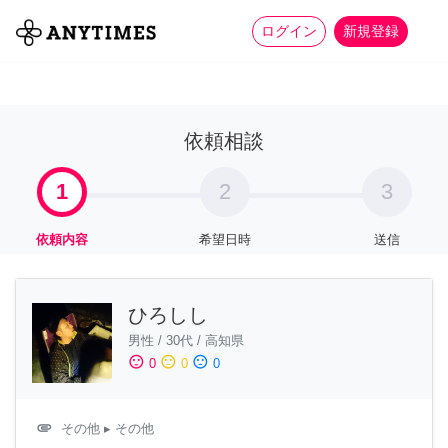
more_horiz
全て
修理・組立
家事
ログイン
新規登録
依頼相談
1
2
3
依頼内容
希望日時
送信
ひろしし
男性
/
30代
/
高知県
sentiment_satisfied
sentiment_neutral
sentiment_dissatisfied
0
0
0
attachment
その他
▸ その他