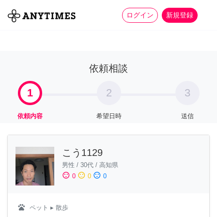
more_horiz
全て
修理・組立
家事
ログイン
新規登録
依頼相談
1
2
3
依頼内容
希望日時
送信
こう1129
男性
/
30代
/
高知県
sentiment_satisfied
sentiment_neutral
sentiment_dissatisfied
0
0
0
pets
ペット
▸ 散歩