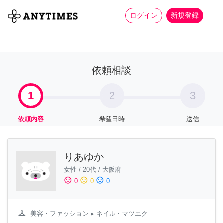
more_horiz
全て
修理・組立
家事
ログイン
新規登録
依頼相談
1
2
3
依頼内容
希望日時
送信
りあゆか
女性
/
20代
/
大阪府
sentiment_satisfied
sentiment_neutral
sentiment_dissatisfied
0
0
0
checkroom
美容・ファッション
▸ ネイル・マツエク