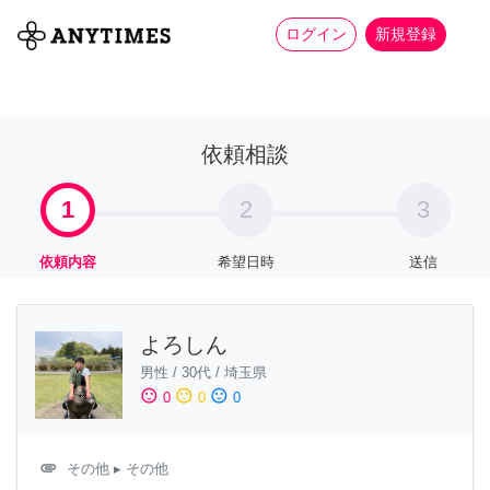
more_horiz
全て
修理・組立
家事
ログイン
新規登録
依頼相談
1
2
3
依頼内容
希望日時
送信
よろしん
男性
/
30代
/
埼玉県
sentiment_satisfied
sentiment_neutral
sentiment_dissatisfied
0
0
0
attachment
その他
▸ その他