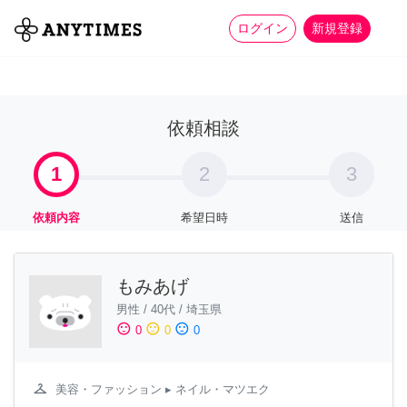
more_horiz
全て
修理・組立
家事
ログイン
新規登録
依頼相談
1
2
3
依頼内容
希望日時
送信
もみあげ
男性
/
40代
/
埼玉県
sentiment_satisfied
sentiment_neutral
sentiment_dissatisfied
0
0
0
checkroom
美容・ファッション
▸ ネイル・マツエク