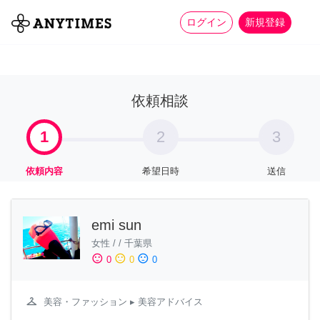
more_horiz
全て
修理・組立
家事
ログイン
新規登録
依頼相談
1
2
3
依頼内容
希望日時
送信
emi sun
女性
/
/
千葉県
sentiment_satisfied
sentiment_neutral
sentiment_dissatisfied
0
0
0
checkroom
美容・ファッション
▸ 美容アドバイス