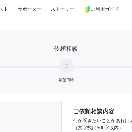
more_horiz
インテリア
趣味・習い事
ペット
料理
スト
サポーター
ストーリー
ご利用ガイド
依頼相談
2
希望日時
ご依頼相談内容
何か聞きたいことがあれば
（文字数は500字以内）