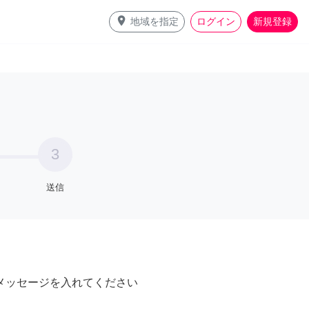
place
地域を指定
ログイン
新規登録
3
送信
メッセージを入れてください