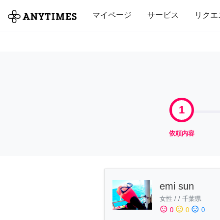
全て
修理・組立
家事
引っ越し
マイページ
サービス
リクエ
1
依頼内容
emi sun
女性
/
/
千葉県
sentiment_satisfied
sentiment_neutral
sentiment_dissatisfied
0
0
0