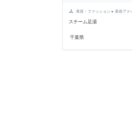
checkroom
美容・ファッション
▸ 美容アド
スチーム足湯
千葉県