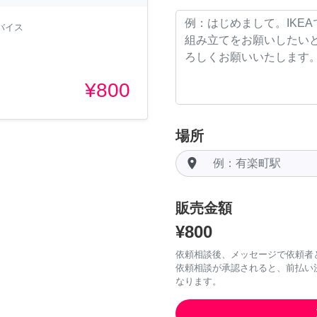
バイス
¥800
場所
room
販売金額
¥800
依頼相談後、メッセージで依頼者
依頼相談が承認されると、前払い
なります。