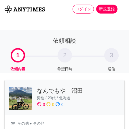
more_horiz
全て
修理・組立
家事
ログイン
新規登録
依頼相談
1
2
3
依頼内容
希望日時
送信
なんでもや 沼田
男性
/
20代
/
北海道
sentiment_satisfied
sentiment_neutral
sentiment_dissatisfied
0
0
0
attachment
その他
▸ その他