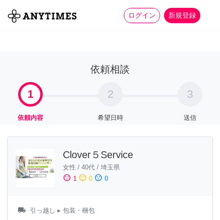
more_horiz
全て
修理・組立
家事
ログイン
新規登録
依頼相談
1
2
3
依頼内容
希望日時
送信
Clover５Service
女性
/
40代
/
埼玉県
sentiment_satisfied
sentiment_neutral
sentiment_dissatisfied
1
0
0
local_shipping
引っ越し
▸ 包装・梱包