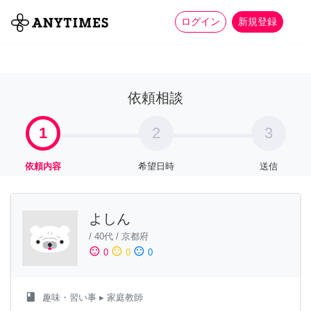
more_horiz
全て
修理・組立
家事
ログイン
新規登録
依頼相談
1
2
3
依頼内容
希望日時
送信
よしん
/
40代
/
京都府
sentiment_satisfied
sentiment_neutral
sentiment_dissatisfied
0
0
0
class
趣味・習い事
▸ 家庭教師