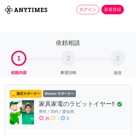
more_horiz
全て
修理・組立
家事
ログイン
新規登録
依頼相談
1
2
3
依頼内容
希望日時
送信
認定サポーター
Bronze サポーター
家具家電のラビットイヤー‼️
check_circle
男性
/
30代
/
愛知県
sentiment_satisfied
sentiment_neutral
sentiment_dissatisfied
25
3
0