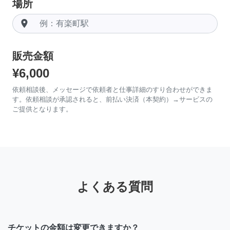
場所
room
販売金額
¥6,000
依頼相談後、メッセージで依頼者と仕事詳細のすり合わせができま
す。依頼相談が承認されると、前払い決済（本契約）→サービスの
ご提供となります。
よくある質問
チケットの金額は変更できますか？