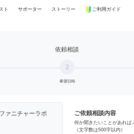
more_horiz
インテリア
趣味・習い事
ペット
料理
スト
サポーター
ストーリー
ご利用ガイド
依頼相談
2
希望日時
ご依頼相談内容
ファニチャーラボ
何か聞きたいことがあれば
（文字数は500字以内）