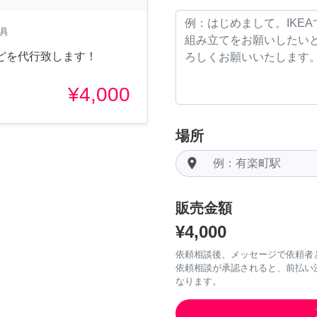
家具
どを代行致します！
¥4,000
場所
room
販売金額
¥4,000
依頼相談後、メッセージで依頼者
依頼相談が承認されると、前払い
なります。