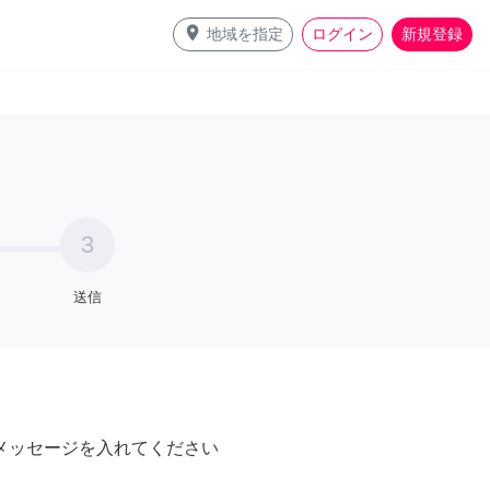
place
地域を指定
ログイン
新規登録
3
送信
メッセージを入れてください