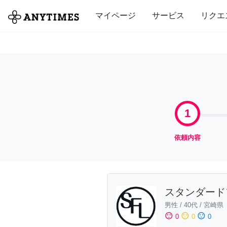
全て
修理・組立
家事
引っ越し
マイページ
サービス
リクエ
1
依頼内容
スタンダード
男性
/
40代
/
宮崎県
sentiment_satisfied
sentiment_neutral
sentiment_dissatisfied
0
0
0