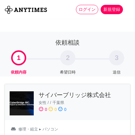
more_horiz
全て
修理・組立
家事
ログイン
新規登録
依頼相談
1
2
3
依頼内容
希望日時
送信
サイバーブリッジ株式会社
女性
/
/
千葉県
sentiment_satisfied
sentiment_neutral
sentiment_dissatisfied
0
0
0
weekend
修理・組立
▸ パソコン