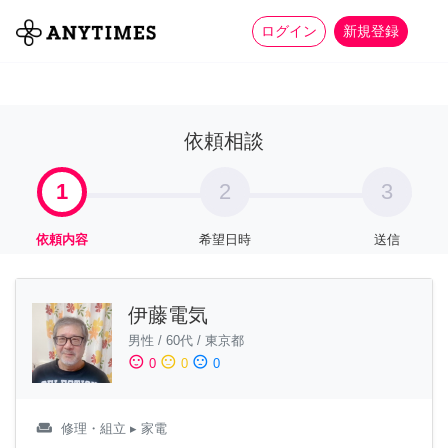
more_horiz
全て
修理・組立
家事
ログイン
新規登録
依頼相談
1
2
3
依頼内容
希望日時
送信
伊藤電気
男性
/
60代
/
東京都
sentiment_satisfied
sentiment_neutral
sentiment_dissatisfied
0
0
0
weekend
修理・組立
▸ 家電