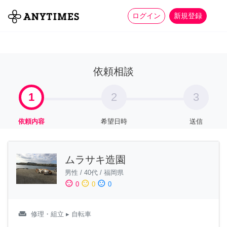
more_horiz
全て
修理・組立
家事
ログイン
新規登録
依頼相談
1
2
3
依頼内容
希望日時
送信
ムラサキ造園
男性
/
40代
/
福岡県
sentiment_satisfied
sentiment_neutral
sentiment_dissatisfied
0
0
0
weekend
修理・組立
▸ 自転車