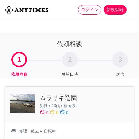
more_horiz
全て
修理・組立
家事
ログイン
新規登録
依頼相談
1
2
3
依頼内容
希望日時
送信
ムラサキ造園
男性
/
40代
/
福岡県
sentiment_satisfied
sentiment_neutral
sentiment_dissatisfied
0
0
0
weekend
修理・組立
▸ 自転車