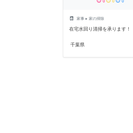
sentiment_satisfied
sentiment_neutral
sentiment_dissatisfied
0
0
0
local_laundry_service
家事
▸ 家の掃除
在宅水回り清掃を承ります！
千葉県