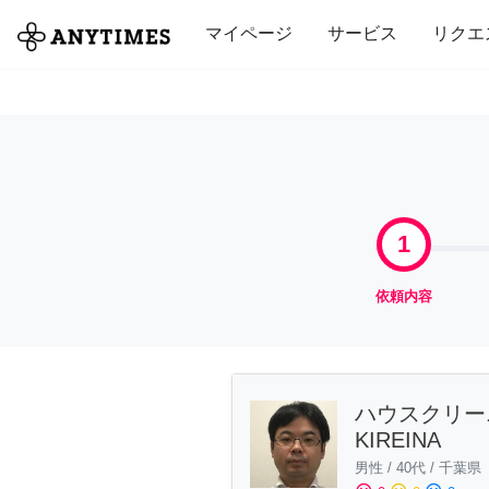
全て
修理・組立
家事
引っ越し
マイページ
サービス
リクエ
1
依頼内容
ハウスクリ
KIREINA
男性
/
40代
/
千葉県