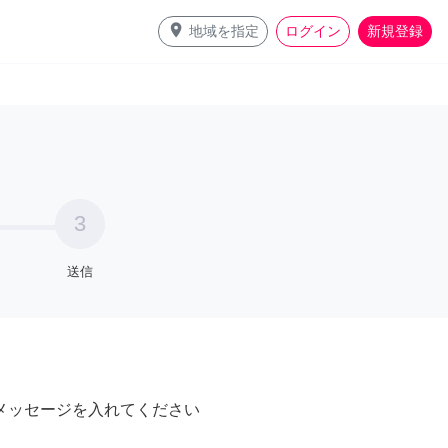
place
地域を指定
ログイン
新規登録
3
送信
メッセージを入れてください