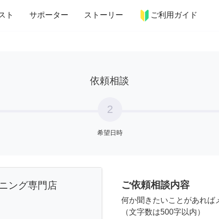
more_horiz
インテリア
趣味・習い事
ペット
料理
スト
サポーター
ストーリー
ご利用ガイド
依頼相談
2
希望日時
ご依頼相談内容
ーニング専門店
何か聞きたいことがあれば
（文字数は500字以内）