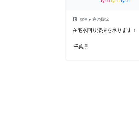
sentiment_satisfied
sentiment_neutral
sentiment_dissatisfied
0
0
0
local_laundry_service
家事
▸ 家の掃除
在宅水回り清掃を承ります！
千葉県