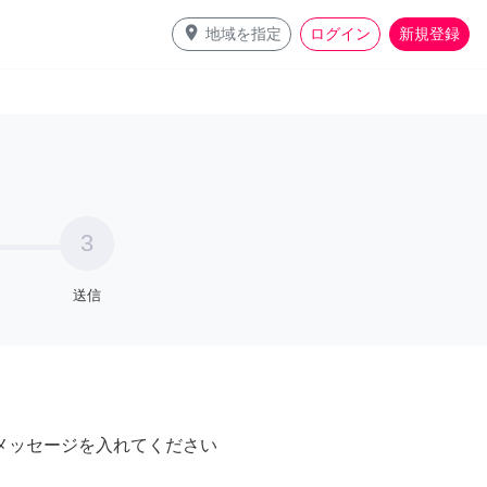
place
地域を指定
ログイン
新規登録
3
送信
メッセージを入れてください