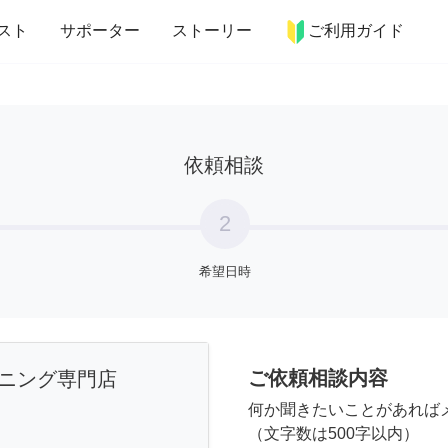
more_horiz
インテリア
趣味・習い事
ペット
料理
スト
サポーター
ストーリー
ご利用ガイド
依頼相談
2
希望日時
ご依頼相談内容
ーニング専門店
何か聞きたいことがあれば
（文字数は500字以内）