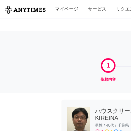
全て
修理・組立
家事
引っ越し
マイページ
サービス
リクエ
1
依頼内容
ハウスクリ
KIREINA
男性
/
40代
/
千葉県